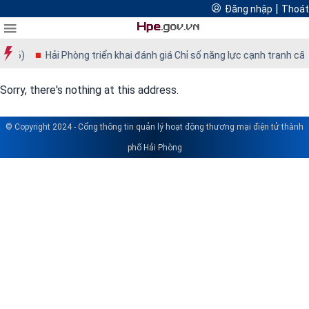
Cổng thông tin quản lý hoạt động thương mại điện tử thành
|
Đăng nhập
Thoát
FTAs Hải Phòng
Đăng
Thoát
Thương mại điện tử Hải Phòng
phố Hải Phòng
Logistics Hải Phòng
nhập
2026)
Hải Phòng triển khai đánh giá Chỉ số năng lực cạnh tranh cấ
DIỄN
Sorry, there's nothing at this address.
ĐÀN
© Copyright 2024 - Cổng thông tin quản lý hoạt động thương mại điện tử thành
phố Hải Phòng
Diễn
đàn
nổi
bật
Diễn
đàn
thường
niên