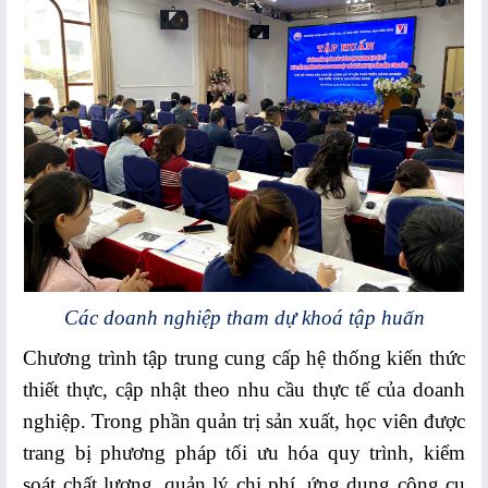
Thương
Hoạt
động
TMĐT
khác
HOẠT
ĐỘNG
TMĐT
Web
Các doanh nghiệp tham dự khoá tập huấn
-
Chương trình tập trung cung cấp hệ thống kiến thức
Sàn
thiết thực, cập nhật theo nhu cầu thực tế của doanh
giao
nghiệp. Trong phần quản trị sản xuất, học viên được
dịch
trang bị phương pháp tối ưu hóa quy trình, kiểm
TMĐT
soát chất lượng, quản lý chi phí, ứng dụng công cụ