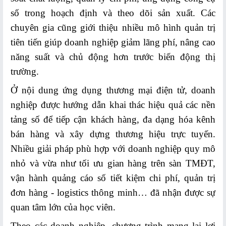
Hoạt
số trong hoạch định và theo dõi sản xuất. Các
động
chuyên gia cũng giới thiệu nhiều mô hình quản trị
TMĐT
tiên tiến giúp doanh nghiệp giảm lãng phí, nâng cao
Thông
năng suất và chủ động hơn trước biến động thị
báo
trường.
vi
Ở nội dung ứng dụng thương mại điện tử, doanh
phạm
nghiệp được hướng dẫn khai thác hiệu quả các nền
TMĐT
tảng số để tiếp cận khách hàng, đa dạng hóa kênh
Hỗ
bán hàng và xây dựng thương hiệu trực tuyến.
trợ
Nhiều giải pháp phù hợp với doanh nghiệp quy mô
ứng
nhỏ và vừa như tối ưu gian hàng trên sàn TMĐT,
dụng
vận hành quảng cáo số tiết kiệm chi phí, quản trị
CNTT
đơn hàng - logistics thông minh… đã nhận được sự
HOẠT
quan tâm lớn của học viên.
ĐỘNG
Theo các doanh nghiệp, chương trình mang lại lợi