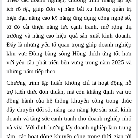
LOGISTICS
ích rõ rệt, giúp đơn vị nắm bắt xu hướng quản trị
Phổ
hiện đại, nâng cao kỹ năng ứng dụng công nghệ số,
biến
từ đó cải thiện năng lực cạnh tranh, mở rộng thị
về
trường và nâng cao hiệu quả sản xuất kinh doanh.
Logistics
Đây là những yếu tố quan trọng giúp doanh nghiệp
khu vực Đồng bằng sông Hồng thích ứng tốt hơn
Hoạt
động
với yêu cầu phát triển bền vững trong năm 2025 và
Logistics
những năm tiếp theo.
Chương trình tập huấn không chỉ là hoạt động hỗ
HOẠT
trợ kiến thức đơn thuần, mà còn khẳng định vai trò
ĐỘNG
FTAS
đồng hành của hệ thống khuyến công trong thúc
đẩy chuyển đổi số, nâng cao năng lực sản xuất kinh
Kết
doanh và tăng sức cạnh tranh cho doanh nghiệp nhỏ
quả
và vừa. Với định hướng lấy doanh nghiệp làm trung
FTAs
tâm, các hoạt động khuyến công trong thời gian tới