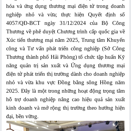
hóa và ứng dụng thương mại điện tử trong doanh
TIN
nghiệp nhỏ và vừa; thực hiện Quyết định số
TỨC
4057/QĐ-BCT ngày 31/12/2024 của Bộ Công
-
Thương về phê duyệt Chương trình cấp quốc gia về
SỰ
Xúc tiến thương mại năm 2025, Trung tâm Khuyến
KIỆN
công và Tư vấn phát triển công nghiệp (Sở Công
Thương thành phố Hải Phòng) tổ chức tập huấn Kỹ
Hoạt
động
năng quản trị sản xuất và Ứng dụng thương mại
TMĐT
điện tử phát triển thị trường dành cho doanh nghiệp
Hải
nhỏ và vừa khu vực Đồng bằng sông Hồng năm
Phòng
2025. Đây là một trong những hoạt động trọng tâm
hỗ trợ doanh nghiệp nâng cao hiệu quả sản xuất
Hoạt
kinh doanh và mở rộng thị trường theo hướng hiện
động
TMĐT
đại, bền vững.
ngành
Công