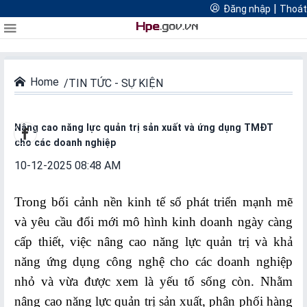
Cổng thông tin quản lý hoạt động thương mại điện tử thành
|
Đăng nhập
Thoát
FTAs Hải Phòng
Đăng
Thoát
Thương mại điện tử Hải Phòng
phố Hải Phòng
Logistics Hải Phòng
nhập
Home
TIN TỨC - SỰ KIỆN
DIỄN
ĐÀN
Nâng cao năng lực quản trị sản xuất và ứng dụng TMĐT
cho các doanh nghiệp
Diễn
10-12-2025 08:48 AM
đàn
nổi
Trong bối cảnh nền kinh tế số phát triển mạnh mẽ
bật
và yêu cầu đổi mới mô hình kinh doanh ngày càng
cấp thiết, việc nâng cao năng lực quản trị và khả
Diễn
năng ứng dụng công nghệ cho các doanh nghiệp
đàn
nhỏ và vừa được xem là yếu tố sống còn. Nhằm
thường
nâng cao năng lực quản trị sản xuất, phân phối hàng
niên