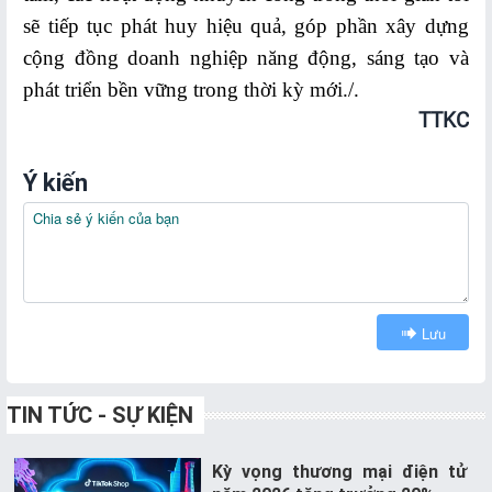
Hoạt
sẽ tiếp tục phát huy hiệu quả, góp phần xây dựng
động
cộng đồng doanh nghiệp năng động, sáng tạo và
thuộc
phát triển bền vững trong thời kỳ mới./.
FTAs
TTKC
VĂN
Ý kiến
BẢN
PHÁP
LÝ
Lĩnh
vực
Lưu
TMĐT
Lĩnh
TIN TỨC - SỰ KIỆN
vực
FTAs
Kỳ vọng thương mại điện tử