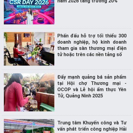
năm 2026 tăng trưởng 20%
Lĩnh
vực
Logistics
BẢN
Phấn đấu hỗ trợ tối thiểu 300
ĐỒ
doanh nghiệp, hộ kinh doanh
MUA
tham gia sàn thương mại điện
tử hoặc trên các nền tảng số
SẮM
Đẩy mạnh quảng bá sản phẩm
tại Hội chợ Thương mại -
OCOP và Lễ hội ẩm thực Yên
Tử, Quảng Ninh 2025
Trung tâm Khuyến công và Tư
vấn phát triển công nghiệp Hải