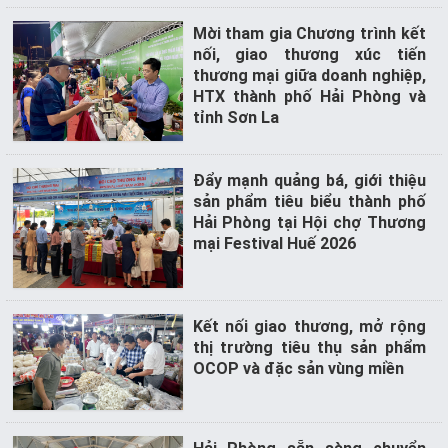
Hoạt
Mời tham gia Chương trình kết
động
nối, giao thương xúc tiến
thuộc
thương mại giữa doanh nghiệp,
FTAs
HTX thành phố Hải Phòng và
tỉnh Sơn La
VĂN
BẢN
Đẩy mạnh quảng bá, giới thiệu
PHÁP
sản phẩm tiêu biểu thành phố
LÝ
Hải Phòng tại Hội chợ Thương
mại Festival Huế 2026
Lĩnh
vực
TMĐT
Kết nối giao thương, mở rộng
thị trường tiêu thụ sản phẩm
Lĩnh
OCOP và đặc sản vùng miền
vực
FTAs