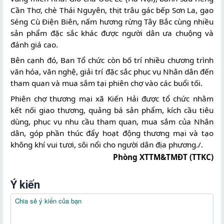
Cần Thơ, chè Thái Nguyên, thịt trâu gác bếp Sơn La, gạo
Thương
Séng Cù Điện Biên, nấm hương rừng Tây Bắc cùng nhiều
sản phẩm đặc sắc khác được người dân ưa chuộng và
Hoạt
đánh giá cao.
động
TMĐT
Bên cạnh đó, Ban Tổ chức còn bố trí nhiều chương trình
khác
văn hóa, văn nghệ, giải trí đặc sắc phục vụ Nhân dân đến
tham quan và mua sắm tại phiên chợ vào các buổi tối.
HOẠT
Phiên chợ thương mại xã Kiến Hải được tổ chức nhằm
ĐỘNG
kết nối giao thương, quảng bá sản phẩm, kích cầu tiêu
TMĐT
dùng, phục vụ nhu cầu tham quan, mua sắm của Nhân
dân, góp phần thúc đẩy hoạt động thương mại và tạo
không khí vui tươi, sôi nổi cho người dân địa phương./.
Web
Phòng XTTM&TMĐT (TTKC)
-
Sàn
giao
Ý kiến
dịch
TMĐT