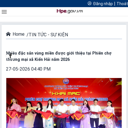
Cổng thông tin quản lý hoạt động thương mại điện tử thành
|
Đăng nhập
Thoát
FTAs Hải Phòng
Đăng
Thoát
Thương mại điện tử Hải Phòng
phố Hải Phòng
Logistics Hải Phòng
nhập
Home
TIN TỨC - SỰ KIỆN
DIỄN
ĐÀN
Nhiều đặc sản vùng miền được giới thiệu tại Phiên chợ
thương mại xã Kiến Hải năm 2026
Diễn
27-05-2026 04:40 PM
đàn
nổi
bật
Diễn
đàn
thường
niên