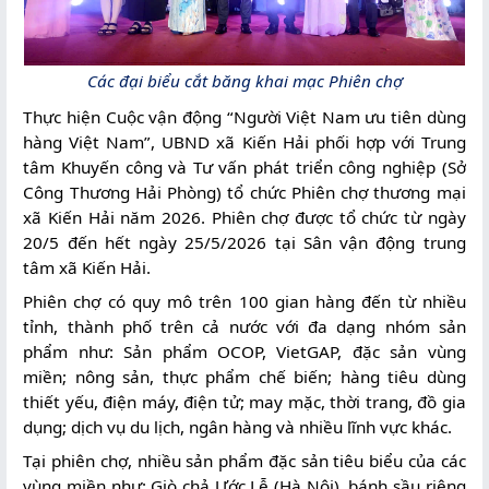
TIN
Các đại biểu cắt băng khai mạc Phiên chợ
TỨC
-
Thực hiện Cuộc vận động “Người Việt Nam ưu tiên dùng
SỰ
hàng Việt Nam”, UBND xã Kiến Hải phối hợp với Trung
KIỆN
tâm Khuyến công và Tư vấn phát triển công nghiệp (Sở
Công Thương Hải Phòng) tổ chức Phiên chợ thương mại
Hoạt
xã Kiến Hải năm 2026. Phiên chợ được tổ chức từ ngày
20/5 đến hết ngày 25/5/2026 tại Sân vận động trung
động
tâm xã Kiến Hải.
TMĐT
Hải
Phiên chợ có quy mô trên 100 gian hàng đến từ nhiều
Phòng
tỉnh, thành phố trên cả nước với đa dạng nhóm sản
phẩm như: Sản phẩm OCOP, VietGAP, đặc sản vùng
Hoạt
miền; nông sản, thực phẩm chế biến; hàng tiêu dùng
thiết yếu, điện máy, điện tử; may mặc, thời trang, đồ gia
động
dụng; dịch vụ du lịch, ngân hàng và nhiều lĩnh vực khác.
TMĐT
ngành
Tại phiên chợ, nhiều sản phẩm đặc sản tiêu biểu của các
Công
vùng miền như: Giò chả Ước Lễ (Hà Nội), bánh sầu riêng