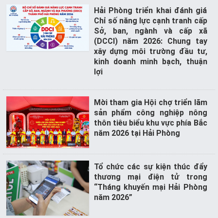
LOGISTICS
Hải Phòng triển khai đánh giá
Chỉ số năng lực cạnh tranh cấp
Phổ
Sở, ban, ngành và cấp xã
biến
(DCCI) năm 2026: Chung tay
về
xây dựng môi trường đầu tư,
kinh doanh minh bạch, thuận
Logistics
lợi
Hoạt
động
Mời tham gia Hội chợ triển lãm
Logistics
sản phẩm công nghiệp nông
thôn tiêu biểu khu vực phía Bắc
năm 2026 tại Hải Phòng
HOẠT
ĐỘNG
FTAS
Tổ chức các sự kiện thúc đẩy
thương mại điện tử trong
Kết
“Tháng khuyến mại Hải Phòng
quả
năm 2026”
FTAs