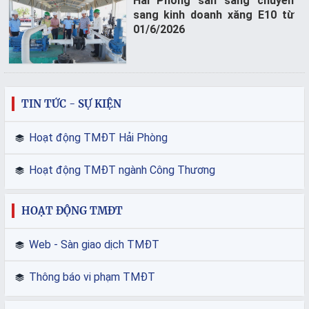
Hải Phòng sẵn sàng chuyển
Lĩnh
sang kinh doanh xăng E10 từ
vực
01/6/2026
Logistics
BẢN
ĐỒ
TIN TỨC - SỰ KIỆN
MUA
SẮM
Hoạt động TMĐT Hải Phòng
Hoạt động TMĐT ngành Công Thương
HOẠT ĐỘNG TMĐT
Web - Sàn giao dịch TMĐT
Thông báo vi phạm TMĐT