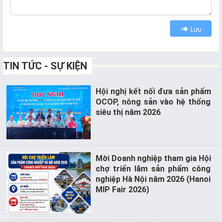
Hoạt
động
Lưu
TMĐT
Thông
TIN TỨC - SỰ KIỆN
báo
vi
phạm
Hội nghị kết nối đưa sản phẩm
OCOP, nông sản vào hệ thống
TMĐT
siêu thị năm 2026
Hỗ
trợ
ứng
Mời Doanh nghiệp tham gia Hội
dụng
chợ triển lãm sản phẩm công
CNTT
nghiệp Hà Nội năm 2026 (Hanoi
MIP Fair 2026)
HOẠT
ĐỘNG