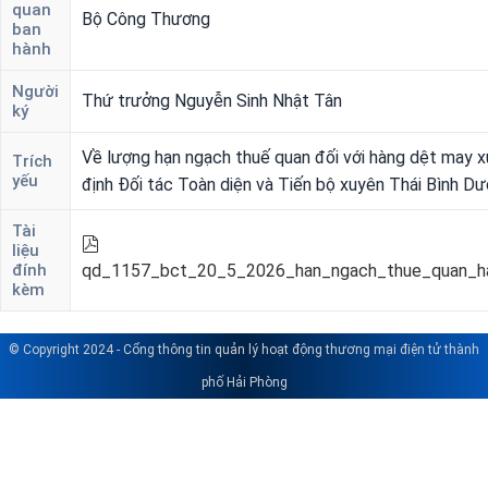
quan
Bộ Công Thương
ban
hành
TIN
TỨC
Người
Thứ trưởng Nguyễn Sinh Nhật Tân
-
ký
SỰ
Về lượng hạn ngạch thuế quan đối với hàng dệt may 
KIỆN
Trích
yếu
định Đối tác Toàn diện và Tiến bộ xuyên Thái Bình Dư
Hoạt
Tài
động
liệu
TMĐT
đính
qd_1157_bct_20_5_2026_han_ngach_thue_quan_h
kèm
Hải
Phòng
© Copyright 2024 - Cổng thông tin quản lý hoạt động thương mại điện tử thành
Hoạt
phố Hải Phòng
động
TMĐT
ngành
Công