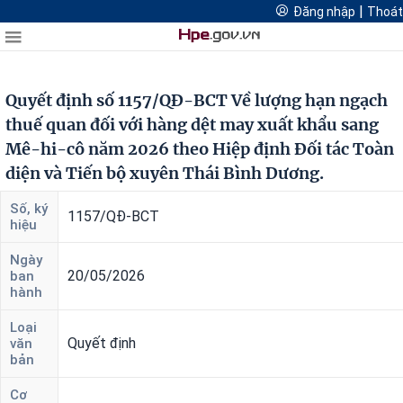
Cổng thông tin quản lý hoạt động thương mại điện tử thành
|
Đăng nhập
Thoát
FTAs Hải Phòng
Đăng
Thoát
Thương mại điện tử Hải Phòng
phố Hải Phòng
Logistics Hải Phòng
nhập
Quyết định số 1157/QĐ-BCT Về lượng hạn ngạch
DIỄN
thuế quan đối với hàng dệt may xuất khẩu sang
ĐÀN
Mê-hi-cô năm 2026 theo Hiệp định Đối tác Toàn
diện và Tiến bộ xuyên Thái Bình Dương.
Diễn
Số, ký
1157/QĐ-BCT
hiệu
đàn
nổi
Ngày
bật
20/05/2026
ban
hành
Loại
Diễn
Quyết định
văn
đàn
bản
thường
Cơ
niên