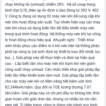
Lĩnh
chạy không tải (unload) chiếm 28%. Hệ số cosφ trung
vực
bình đạt 0,76, điện áp ổn định U­ dao động từ 392 V- 402
Logistics
V. Công ty đang sử dụng 02 máy nén khí để cung cấp khí
nén cho hoạt động sản xuất. Tuy nhiên hiện nay các máy
BẢN
nén khí chưa sử dụng biến tần để điều khiển máy nén
ĐỒ
trong quá trình hoạt động. Hệ thống máy nén khí tại công
MUA
ty hoạt động chưa hiệu quả.
Khuyến nghị
: - Triển khai
SẮM
sớm khắc phục các điểm rò rỉ khí nén trên hệ thống phân
phối tại công ty (vệ sinh định kỳ thiết bị trao đổi nhiệt, lọc
bụi…). Giải pháp này dễ thực hiện và đem lại hiệu quả
cao. - Lắp biến tần cho máy nén khí trạm khí nén giảm
công suất chạy unload. Cân nhắc triển khai giải pháp lắp
biến tần điều khiển bơm làm mát. Giải pháp lắp biến tần
cho các máy nén khí có tiềm năng tiết kiệm ước tính
82.244kwh/năm. Quy đổi ra TOE tương đương 7.07
tấn/năm. Giải pháp này có chi phí đầu tư không lớn, thời
gian hoàn vốn giản đơn dài, nhưng có nhiều lợi ích cần
xem xét. 3) Hiện trạng, công ty đang vận hành quy trình