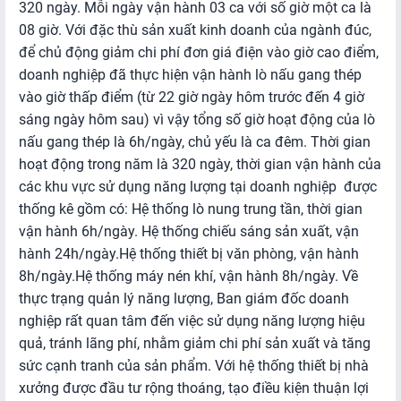
320 ngày. Mỗi ngày vận hành 03 ca với số giờ một ca là
08 giờ. Với đặc thù sản xuất kinh doanh của ngành đúc,
TIN
để chủ động giảm chi phí đơn giá điện vào giờ cao điểm,
TỨC
doanh nghiệp đã thực hiện vận hành lò nấu gang thép
-
vào giờ thấp điểm (từ 22 giờ ngày hôm trước đến 4 giờ
SỰ
sáng ngày hôm sau) vì vậy tổng số giờ hoạt động của lò
KIỆN
nấu gang thép là 6h/ngày, chủ yếu là ca đêm. Thời gian
hoạt động trong năm là 320 ngày, thời gian vận hành của
Hoạt
các khu vực sử dụng năng lượng tại doanh nghiệp được
động
thống kê gồm có: Hệ thống lò nung trung tần, thời gian
TMĐT
vận hành 6h/ngày. Hệ thống chiếu sáng sản xuất, vận
Hải
hành 24h/ngày.Hệ thống thiết bị văn phòng, vận hành
Phòng
8h/ngày.Hệ thống máy nén khí, vận hành 8h/ngày. Về
thực trạng quản lý năng lượng, Ban giám đốc doanh
Hoạt
nghiệp rất quan tâm đến việc sử dụng năng lượng hiệu
động
quả, tránh lãng phí, nhằm giảm chi phí sản xuất và tăng
TMĐT
sức cạnh tranh của sản phẩm. Với hệ thống thiết bị nhà
ngành
xưởng được đầu tư rộng thoáng, tạo điều kiện thuận lợi
Công