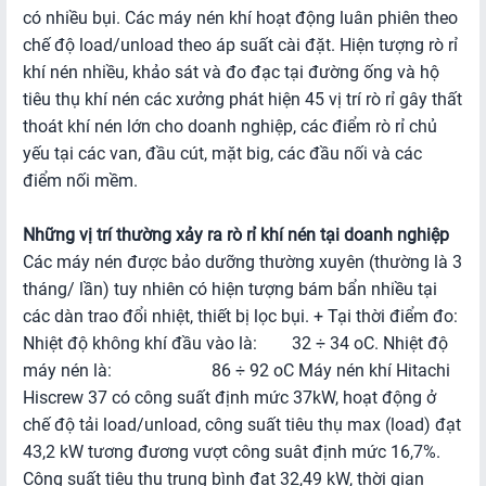
có nhiều bụi. Các máy nén khí hoạt động luân phiên theo
Hoạt
chế độ load/unload theo áp suất cài đặt. Hiện tượng rò rỉ
động
khí nén nhiều, khảo sát và đo đạc tại đường ống và hộ
thuộc
tiêu thụ khí nén các xưởng phát hiện 45 vị trí rò rỉ gây thất
FTAs
thoát khí nén lớn cho doanh nghiệp, các điểm rò rỉ chủ
yếu tại các van, đầu cút, mặt big, các đầu nối và các
VĂN
điểm nối mềm.
BẢN
PHÁP
Những vị trí thường xảy ra rò rỉ khí nén tại doanh nghiệp
LÝ
Các máy nén được bảo dưỡng thường xuyên (thường là 3
tháng/ lần) tuy nhiên có hiện tượng bám bẩn nhiều tại
Lĩnh
các dàn trao đổi nhiệt, thiết bị lọc bụi. + Tại thời điểm đo:
vực
Nhiệt độ không khí đầu vào là: 32 ÷ 34 oC. Nhiệt độ
TMĐT
máy nén là: 86 ÷ 92 oC Máy nén khí Hitachi
Lĩnh
Hiscrew 37 có công suất định mức 37kW, hoạt động ở
vực
chế độ tải load/unload, công suất tiêu thụ max (load) đạt
FTAs
43,2 kW tương đương vượt công suât định mức 16,7%.
Công suất tiêu thụ trung bình đạt 32,49 kW, thời gian