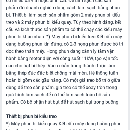
có nhiều ba via hoặc dính cát. Để làm sạch các sản
phẩm đó doanh nghiệp dùng cách làm sạch bằng phun
bi. Thiết bị làm sạch sản phẩm gồm 2 máy phun bi kiểu
treo và 2 máy phun bi kiểu quay. Tùy theo hình dáng, kết
cấu và kích thước sản phẩm ta có thể chạy các kiểu máy
phun bi khác nhau. *) Máy phun bi kiểu treo Kết cấu máy
dạng buồng phun kín đứng, có 2-3 họng phun được bố trí
dọc theo thân máy. Họng phun dạng cánh ly tâm vận
hành bằng motor điện với công suất 11kW, tạo vận tốc
cao cho hạt bi thép. Vách chắn trong thành được làm
bằng thép đúc đặc biệt chống mài mòn. Hệ thống tuần
hoàn bi gồm các gầu nâng. Có một giá treo bố trí ở giữa
dùng để treo sản phẩm, giá treo có thể xoay tròn trong
quá trình làm sạch để có thể làm sạch toàn bộ sản
phẩm. Có bộ phận hút bụt để hút sạch bụi trong buồng.
Thiết bị phun bi kiểu treo
*) Máy phun bi kiểu quay Kết cấu máy dạng buồng phun