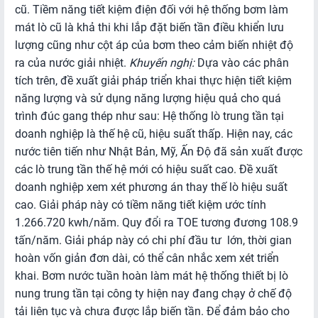
cũ. Tiềm năng tiết kiệm điện đối với hệ thống bơm làm
mát lò cũ là khả thi khi lắp đặt biến tần điều khiển lưu
lượng cũng như cột áp của bơm theo cảm biến nhiệt độ
ra của nước giải nhiệt.
Khuyến nghị:
Dựa vào các phân
tích trên, đề xuất giải pháp triển khai thực hiện tiết kiệm
năng lượng và sử dụng năng lượng hiệu quả cho quá
trình đúc gang thép như sau: Hệ thống lò trung tần tại
doanh nghiệp là thế hệ cũ, hiệu suất thấp. Hiện nay, các
nước tiên tiến như Nhật Bản, Mỹ, Ấn Độ đã sản xuất được
các lò trung tần thế hệ mới có hiệu suất cao. Đề xuất
doanh nghiệp xem xét phương án thay thế lò hiệu suất
cao. Giải pháp này có tiềm năng tiết kiệm ước tính
1.266.720 kwh/năm. Quy đổi ra TOE tương đương 108.9
tấn/năm. Giải pháp này có chi phí đầu tư lớn, thời gian
hoàn vốn giản đơn dài, có thể cân nhắc xem xét triển
khai. Bơm nước tuần hoàn làm mát hệ thống thiết bị lò
nung trung tần tại công ty hiện nay đang chạy ở chế độ
tải liên tục và chưa được lắp biến tần. Để đảm bảo cho