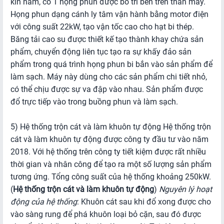
kín nằm, có 1 họng phun được bố trí bên trên thân máy.
Họng phun dạng cánh ly tâm vận hành bằng motor điện
với công suất 22kW, tạo vận tốc cao cho hạt bi thép.
Băng tải cao su được thiết kế tạo thành khay chứa sản
phẩm, chuyển động liên tục tạo ra sự khấy đảo sản
phẩm trong quá trình họng phun bi bắn vào sản phẩm để
làm sạch. Máy này dùng cho các sản phẩm chi tiết nhỏ,
có thể chịu được sự va đập vào nhau. Sản phẩm được
đổ trực tiếp vào trong buồng phun và làm sạch.
5) Hệ thống trộn cát và làm khuôn tự động
Hệ thống trộn
cát và làm khuôn tự động được công ty đầu tư vào năm
2018. Với hệ thống trên công ty tiết kiệm được rất nhiều
thời gian và nhân công để tạo ra một số lượng sản phẩm
tương ứng. Tổng công suất của hệ thống khoảng 250kW.
(
Hệ thống trộn cát và làm khuôn tự động
)
Nguyên lý hoạt
động của hệ thống
: Khuôn cát sau khi đổ xong được cho
vào sàng rung để phá khuôn loại bỏ cặn, sau đó được