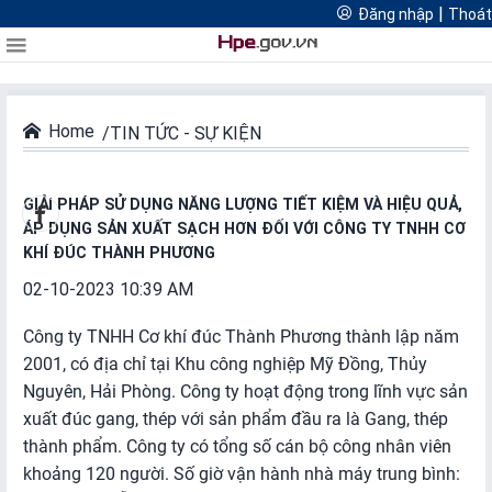
Cổng thông tin quản lý hoạt động thương mại điện tử thành
|
Đăng nhập
Thoát
FTAs Hải Phòng
Đăng
Thoát
Thương mại điện tử Hải Phòng
phố Hải Phòng
Logistics Hải Phòng
nhập
Home
TIN TỨC - SỰ KIỆN
DIỄN
ĐÀN
GIẢI PHÁP SỬ DỤNG NĂNG LƯỢNG TIẾT KIỆM VÀ HIỆU QUẢ,
ÁP DỤNG SẢN XUẤT SẠCH HƠN ĐỐI VỚI CÔNG TY TNHH CƠ
Diễn
KHÍ ĐÚC THÀNH PHƯƠNG
đàn
02-10-2023 10:39 AM
nổi
bật
Công ty TNHH Cơ khí đúc Thành Phương thành lập năm
2001, có địa chỉ tại Khu công nghiệp Mỹ Đồng, Thủy
Nguyên, Hải Phòng. Công ty hoạt động trong lĩnh vực sản
Diễn
xuất đúc gang, thép với sản phẩm đầu ra là Gang, thép
đàn
thành phẩm. Công ty có tổng số cán bộ công nhân viên
thường
khoảng 120 người. Số giờ vận hành nhà máy trung bình:
niên