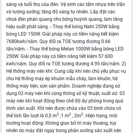
LOGISTICS
sáng và tuổi thọ của đèn. Vệ sinh các tấm nhựa trên trần
và tường xưởng, tăng độ sáng tự nhiên. Lắp đặt các
Phổ
choá đèn phản quang cho bóng huỳnh quang, làm tăng
biến
hiệu suất phát sáng. - Thay thế bóng Natri 250W bằng
về
bóng LED 150W. Giải pháp này có tiềm năng tiết kiệm
Logistics
7680kwh/năm. Quy đổi ra TOE tương đương 0.66
tấn/năm. - Thay thế bóng Metan 1000W bằng bóng LED
Hoạt
250W. Giải pháp này có tiềm năng tiết kiệm 57.600
động
kwh/năm. Quy đổi ra TOE tương đương 4.95 tấn/năm. 2)
Logistics
Hệ thống máy nén khí: Cung cấp khí nén chủ yếu phục vụ
cho hệ thống máy ép khuôn mẫu cháy, làm khuôn, hệ
HOẠT
thống máy tiện, sơn sản phẩm. Doanh nghiệp đang sử
ĐỘNG
dụng 02 máy nén khí cùng thông số kỹ thuật, xuất xứ. 02
FTAS
máy nén khí hoạt động theo chế độ dự phòng trong quá
trình sản xuất. Khí nén được chứa vào 03 bình chứa có
Kết
3
3
3
thể tích lần lượt là 0,5 m
,1 m
, 2m
. Hiện trạng, môi
quả
trường hoạt động: Không gian bố trí máy thoáng, tuy
FTAs
nhiên do máy đặt ngay trong phân xưởng sản xuất nên