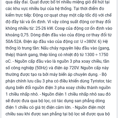
qua dây đai. Quạt được bố trí nhiều miệng gió để hút tại
các khu vực nhiều bụi của hệ thống.
Tại thời điểm đo
kiểm trực tiếp:
Động cơ quạt chạy một cấp tốc độ với chế
độ đầy tải và ổn định. Vì vậy công suất động cơ thay đổi
không nhiều từ: 25-26 kW.
Cosφ của động cơ ổn định vào
khoảng 0,75.
Dòng điện đầu vào của động cơ thay đổi từ
50A-52A.
Điện áp đầu vào của động cơ: U =380V. 6) Hệ
thống lò trung tần: Nấu chảy nguyên liệu đầu vào (gang,
thép) thành gang, thép lỏng có nhiệt độ từ 1300 ÷ 1750
oC. - Nguồn cấp đầu vào là nguồn 3 pha xoay chiều, tần
số công nghiệp (50Hz) và điện áp 720V. Nguồn cấp này
thường được tạo ra bởi máy biến áp chuyên dụng. - Bộ
phận chỉnh lưu cầu 3 pha có điều khiển dùng Tyristor, tác
dụng biến đổi nguồn điện 3 pha xoay chiều thành nguồn
1 chiều nhấp nhô. - Nguồn điện 1 chiều nhấp nhô sau đó
sẽ được đưa qua bộ lọc, có tác dụng san phẳng dòng
điện 1 chiều có giá trị điện cảm lớn. - Nguồn điện một
chiều sau khi được san phẳng tại bộ lọc sẽ được qua bộ