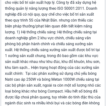
cho việc bố trí sản xuất hợp lý. Công ty đã xây dựng hệ
Thương
thống quản lý năng lượng theo ISO 50001:2011. Doanh
nghiệp đã có nội quy, quy chế cho việc bố trí sản xuất
Hoạt
theo quy trình 5S của Nhật Bản. nhưng còn thiếu các
động
biện pháp thưởng/phạt liên quan đến tiết kiệm năng
TMĐT
lượng. 1) Hệ thống chiếu sáng: Hệ thống chiếu sáng tại
khác
doanh nghiệp gồm 2 khu vực chính, chiếu sáng văn
phòng bộ phận hành chính và chiếu sáng xưởng sản
HOẠT
xuất. Hệ thống chiếu sáng xưởng sản xuất được bố trí tại
ĐỘNG
1 xưởng sản xuất chung, trong đó bao gồm các khu vực
TMĐT
sản xuất khác nhau như khu đúc, khu đổ khuôn, khu sơn,
khu làm sạch… Hiện trạng hoạt động của các xưởng sản
Web
xuất chính: Tại các phân xưởng sử dụng chủ yếu bóng
-
Natri cao áp 250W và bóng Metan 1000W chiếu sáng tại
Sàn
các bộ phận sản xuất, ngoài ra còn một số lượng nhỏ các
giao
loại bóng khác như bóng Compact. Hầu hết số bóng đã
dịch
được lắp choá phản quang, tuy nhiên do tính đặc thù của
TMĐT
ngành đúc sinh ra nhiều khói bụi và các bóng đèn không