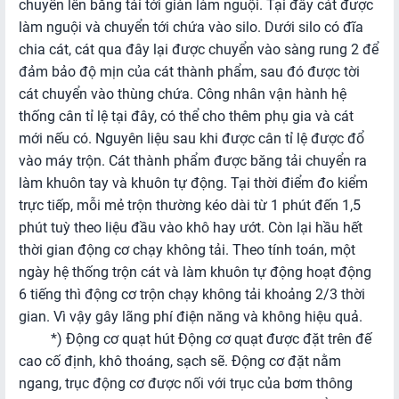
chuyển lên băng tải tới giàn làm nguội. Tại đây cát được
làm nguội và chuyển tới chứa vào silo. Dưới silo có đĩa
chia cát, cát qua đây lại được chuyển vào sàng rung 2 để
đảm bảo độ mịn của cát thành phẩm, sau đó được tời
cát chuyển vào thùng chứa. Công nhân vận hành hệ
thống cân tỉ lệ tại đây, có thể cho thêm phụ gia và cát
mới nếu có. Nguyên liệu sau khi được cân tỉ lệ được đổ
vào máy trộn. Cát thành phẩm được băng tải chuyển ra
làm khuôn tay và khuôn tự động. Tại thời điểm đo kiểm
trực tiếp, mỗi mẻ trộn thường kéo dài từ 1 phút đến 1,5
phút tuỳ theo liệu đầu vào khô hay ướt. Còn lại hầu hết
thời gian động cơ chạy không tải.
Theo tính toán, một
ngày hệ thống trộn cát và làm khuôn tự động hoạt động
6 tiếng thì động cơ trộn chạy không tải khoảng 2/3 thời
gian. Vì vậy gây lãng phí điện năng và không hiệu quả.
*) Động cơ quạt hút
Động cơ quạt được đặt trên đế
cao cố định, khô thoáng, sạch sẽ. Động cơ đặt nằm
ngang, trục động cơ được nối với trục của bơm thông