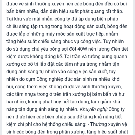
Hoạt
được vệ sinh thường xuyên nên các bóng đèn đều có bụi
động
bẩn bám nhiều, dẫn đến hiệu suất phát quang rất thấp.
TMĐT
Tại khu vực mài nhẵn, công ty đã áp dụng biện pháp
chiếu sáng tập trung trong hoạt động sản xuất, bóng đèn
Thông
được lắp ở những máy móc sản xuất trực tiếp, nhằm
báo
tăng hiệu suất chiếu sáng phục vụ công việc. Tuy nhiên
vi
do sử dụng chủ yếu bóng sợi đốt 40W nên lượng điện tiết
phạm
kiệm được không đáng kể. Tại trần và tường xung quanh
TMĐT
xưởng có bố trí lắp đặt các tấm nhựa trong nhằm tận
dụng ánh sáng tự nhiên vào công việc sản xuất, tuy
Hỗ
nhiên do cụm Công nghiệp đúc sản sinh ra nhiều khói
trợ
bụi, cộng thêm việc không được vệ sinh thường xuyên,
ứng
các tấm nhựa trong ở trên trần xưởng bị bám bẩn và hư
dụng
hại nhiều, không phát huy hết tác dụng, làm giảm khả
CNTT
năng tận dụng ánh sáng tự nhiên.
Khuyến nghị:
Công ty
nên thực hiện các biện pháp sau để tăng khả năng tiết
HOẠT
kiệm chi phí cho hệ thống chiếu sáng: - Thường xuyên vệ
ĐỘNG
sinh các bóng đèn trong phân xưởng, tăng hiệu suất phát