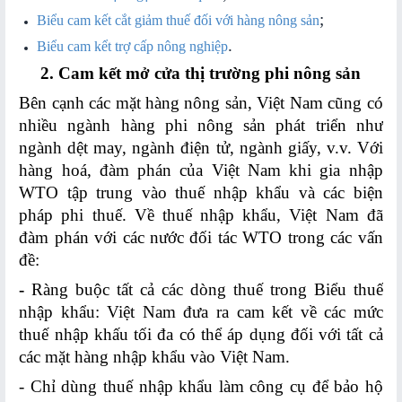
LOGISTICS
;
Biểu cam kết cắt giảm thuế đối với hàng nông sản
.
Biểu cam kểt trợ cấp nông nghiệp
Phổ
biến
2. Cam kết mở cửa thị trường phi nông sản
về
Bên cạnh các mặt hàng nông sản, Việt Nam cũng có
Logistics
nhiều ngành hàng phi nông sản phát triển như
ngành dệt may, ngành điện tử, ngành giấy, v.v. Với
Hoạt
hàng hoá, đàm phán của Việt Nam khi gia nhập
động
WTO tập trung vào thuế nhập khẩu và các biện
Logistics
pháp phi thuế. Về thuế nhập khẩu, Việt Nam đã
đàm phán với các nước đối tác WTO trong các vấn
HOẠT
đề:
ĐỘNG
-
Ràng buộc tất cả các dòng thuế trong Biểu thuế
FTAS
nhập khẩu: Việt Nam đưa ra cam kết về các mức
thuế nhập khấu tối đa có thể áp dụng đối với tất cả
Kết
các mặt hàng nhập khẩu vào Việt Nam.
quả
FTAs
- Chỉ dùng thuế nhập khẩu làm công cụ để bảo hộ