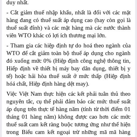
duy nhất.
Hoạt
- Cắt giảm thuế nhập khẩu, nhất là đối với các mặt
động
hàng đang có thuế suất áp dụng cao (hay còn gọi là
thuộc
thuế suất đỉnh) và các mặt hàng mà các nước thành
FTAs
viên WTO khác có lợi ích thương mại lớn.
VĂN
- Tham gia các hiệp định tự do hoá theo ngành của
BẢN
WTO để cắt giảm toàn bộ thuế áp dụng cho ngành
PHÁP
đó xuống mức 0% (Hiệp định công nghệ thông tin,
LÝ
Hiếp định về thiết bị máy bay dân dụng, thiết bị y
tế) hoặc hải hòa thuế suất ở mức thấp (Hiệp định
Lĩnh
hóá chất, Hiệp định hàng dệt may).
vực
Việc Việt Nam thực hiện các kết phải tuân thủ theo
TMĐT
nguyên tắc, cụ thể phải đảm bảo các mức thuế suất
áp dụng trên thực tế hàng năm (tính từ thời điểm 01
Lĩnh
tháng 01 hàng năm) không được cao hơn các mức
vực
thuế suất cam kết ràng buộc tương ứng như thể hiện
FTAs
trong Biểu cam kết ngoại trừ những mã mã hàng