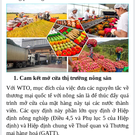
TIN
TỨC
-
SỰ
KIỆN
Hoạt
động
TMĐT
1. Cam kết mở cửa thị trường nông sản
Hải
Với WTO, mục đích của việc đưa các nguyên tắc về
Phòng
thương mại quốc tế với nông sản là để thúc đẩy quá
trình mở cửa của mặt hàng này tại các nước thành
Hoạt
viên. Các quy định này phần lớn quy định ở Hiệp
động
định nông nghiệp (Điều 4,5 và Phụ lục 5 của Hiệp
TMĐT
định) và Hiệp định chung về Thuế quan và Thương
ngành
mại hàng hoá (GATT).
Công