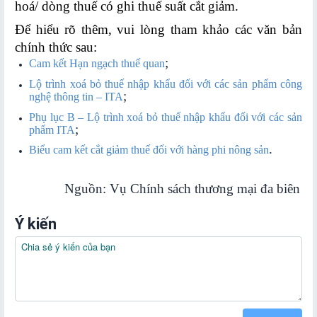
hoá/ dòng thuế có ghi thuế suất cắt giảm.
Lĩnh
vực
Để hiểu rõ thêm, vui lòng tham khảo các văn bản
Logistics
chính thức sau:
;
Cam kết Hạn ngạch thuế quan
BẢN
Lộ trình xoá bỏ thuế nhập khẩu đối với các sản phẩm công
;
ĐỒ
nghệ thông tin –
ITA
MUA
Phụ lục B – Lộ trình xoá bỏ thuế nhập khẩu đối với các sản
;
phẩm
ITA
SẮM
.
Biểu cam kết cắt giảm thuế đối với hàng phi nông sản
Nguồn: Vụ Chính sách thương mại đa biên
Ý kiến