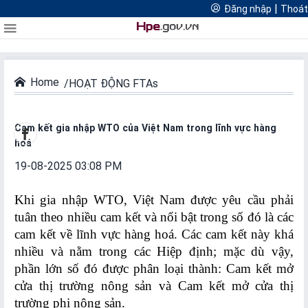
Cổng thông tin quản lý hoạt động thương mại điện tử thành
|
Đăng nhập
Thoát
FTAs Hải Phòng
Đăng
Thoát
Thương mại điện tử Hải Phòng
phố Hải Phòng
Logistics Hải Phòng
nhập
Home
HOẠT ĐỘNG FTAs
DIỄN
ĐÀN
Cam kết gia nhập WTO của Việt Nam trong lĩnh vực hàng
hoá
Diễn
19-08-2025 03:08 PM
đàn
nổi
Khi gia nhập WTO, Việt Nam được yêu cầu phải
bật
tuân theo nhiều cam kết và nổi bật trong số đó là các
cam kết về lĩnh vực hàng hoá. Các cam kết này khá
nhiều và nằm trong các Hiệp định; mặc dù vậy,
Diễn
phần lớn số đó được phân loại thành: Cam kết mở
đàn
cửa thị trường nông sản và Cam kết mở cửa thị
thường
trường phi nông sản.
niên