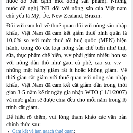
nước đó bên cạnh mỗi dòng sản phẩm). Những
Hoạt
nước đề nghị INR đối với nông sản của Việt nam
động
chủ yếu là Mỹ, Úc, New Zealand, Braxin.
TMĐT
Đối với cam kết về thuế quan đối với nông sản nhập
Thông
khẩu, Việt Nam đã cam kết giảm thuế bình quân là
báo
10,6% so với mức thuế tối huệ quốc (MFN) hiện
vi
hành, trong đó các loại nông sản chế biến như thịt,
phạm
sữa, thực phẩm chế biến, v.v phải giảm nhiều hơn so
TMĐT
với nông dản thô như gạo, cà phê, cao su, v.v –
những mặt hàng giảm rất ít hoặc không giảm. Về
Hỗ
thời gian cắt giảm với thuế quan với nông sản nhập
trợ
khẩu, Việt Nam đã cam kết cắt giảm dần trong thời
ứng
gian 3-5 năm kể từ ngày gia nhập WTO (11/1/2007)
dụng
và mức giảm sẽ được chia đều cho mỗi năm trong lộ
CNTT
trình cắt giảm.
Để hiểu rõ thêm, vui lòng tham khảo các văn bản
HOẠT
chính thức sau:
ĐỘNG
;
Cam kết về hạn ngạch thuế quan