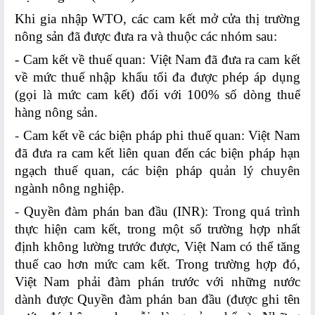
Thương
Khi gia nhập WTO, các cam kết mở cửa thị trường
nông sản đã được đưa ra và thuộc các nhóm sau:
Hoạt
- Cam kết về thuế quan: Việt Nam đã đưa ra cam kết
động
về mức thuế nhập khẩu tối đa được phép áp dụng
TMĐT
(gọi là mức cam kết) đối với 100% số dòng thuế
khác
hàng nông sản.
HOẠT
-
Cam kết về các biện pháp phi thuế quan: Việt Nam
ĐỘNG
đã đưa ra cam kết liên quan đến các biện pháp hạn
TMĐT
ngạch thuế quan, các biện pháp quản lý chuyên
ngành nông nghiệp.
Web
-
Quyền đàm phán ban đầu (INR): Trong quá trình
-
thực hiện cam kết, trong một số trường hợp nhất
Sàn
định không lường trước được, Việt Nam có thể tăng
giao
thuế cao hơn mức cam kết. Trong trường hợp đó,
dịch
Việt Nam phải đàm phán trước với những nước
TMĐT
dành được Quyền đàm phán ban đầu (được ghi tên