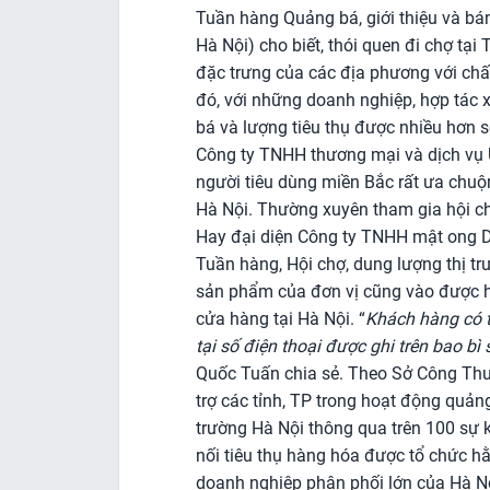
Tuần hàng Quảng bá, giới thiệu và bá
Hà Nội) cho biết, thói quen đi chợ tạ
đặc trưng của các địa phương với chấ
đó, với những doanh nghiệp, hợp tác 
bá và lượng tiêu thụ được nhiều hơn s
Công ty TNHH thương mại và dịch vụ Út
người tiêu dùng miền Bắc rất ưa chuộ
Hà Nội. Thường xuyên tham gia hội ch
Hay đại diện Công ty TNHH mật ong Da
Tuần hàng, Hội chợ, dung lượng thị trư
sản phẩm của đơn vị cũng vào được hệ 
cửa hàng tại Hà Nội. “
Khách hàng có t
tại số điện thoại được ghi trên bao bì
Quốc Tuấn chia sẻ. Theo Sở Công Thư
trợ các tỉnh, TP trong hoạt động quảng b
trường Hà Nội thông qua trên 100 sự k
nối tiêu thụ hàng hóa được tổ chức 
doanh nghiệp phân phối lớn của Hà N