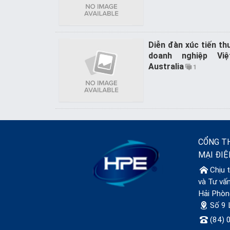
Diễn đàn xúc tiến t
doanh nghiệp Vi
Australia
1
CỔNG T
MẠI ĐI
Chịu 
và Tư vấ
Hải Phòn
Số 9 
(84) 