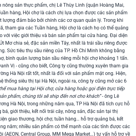
n nông sản thực phẩm, chị Lê Thùy Linh (quận Hoàng Mai,
i Tuần hàng, Hội chợ là cách chị lựa chọn được các sản phẩm
t lượng đảm bảo bởi chính các cơ quan quản lý. Trong khi
xã, tham gia các Tuần hàng, Hội chợ là cách họ có thể quảng
o với việc giới thiệu và bán sản phẩm tại cửa hàng. Đại diện
 Mơ chia sẻ, đặc sản miền Tây, nhất là trái sầu riêng được
ng. Sức tiêu thụ sầu riêng của TP. Hồ Chí Minh không bằng
ợ, bình quân lượng bán sầu riêng mỗi hội chợ khoảng 1 tấn.
nh Vị - cũng cho biết, Công ty cũng thường xuyên tham gia
ờng Hà Nội rất tốt, nhất là đối với sản phẩm mật ong. Hiện,
thống siêu thị tại Hà Nội, ngoài ra, công ty cũng mở các 6
hể mua hàng tại Hội chợ, cửa hàng hoặc gọi điện trực tiếp
 sản phẩm, chúng tôi sẽ ship đến nơi cho khách”
- ông Lê
ơng Hà Nội, trong những năm qua, TP Hà Nội đã tích cực hỗ
á, giới thiệu, kết nối trái cây, nông sản, đặc sản tại thị
iện giao thương, hội chợ, tuần hàng… hỗ trợ quảng bá, kết
hằng năm; nhiều sản phẩm có thế mạnh của các tỉnh được các
ội (AEON, Central Group, MM Mega Market…) tư vấn hỗ trợ về