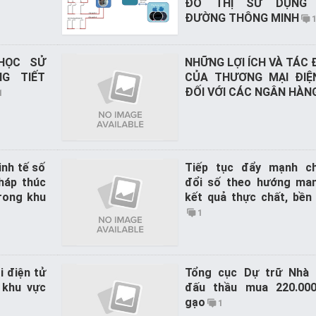
ĐÔ THỊ SỬ DỤNG
ĐƯỜNG THÔNG MINH
HỌC SỬ
NHỮNG LỢI ÍCH VÀ TÁC
G TIẾT
CỦA THƯƠNG MẠI ĐIỆ
ĐỐI VỚI CÁC NGÂN HÀN
1
inh tế số
Tiếp tục đẩy mạnh c
háp thúc
đổi số theo hướng man
rong khu
kết quả thực chất, bền
1
 điện tử
Tổng cục Dự trữ Nhà
 khu vực
đấu thầu mua 220.00
gạo
1