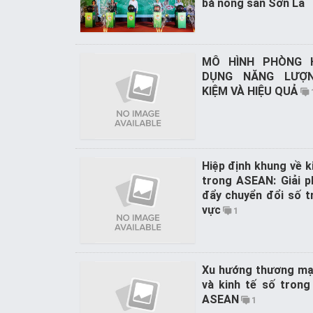
bá nông sản Sơn La
MÔ HÌNH PHÒNG 
DỤNG NĂNG LƯỢN
KIỆM VÀ HIỆU QUẢ
Hiệp định khung về k
trong ASEAN: Giải p
đẩy chuyển đổi số t
vực
1
Xu hướng thương mại
và kinh tế số trong
ASEAN
1