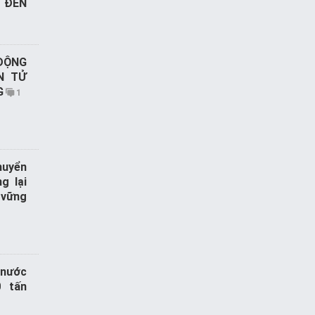
 ĐÈN
1
 ĐỘNG
N TỬ
G
1
huyển
g lại
 vững
 nước
0 tấn