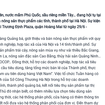
n, nước mắm Phú Quốc, sầu riêng miền Tây… đang hội tụ tại
 nông sản thực phẩm các tỉnh, thành phố tại Hà Nội. Sự kiện
i Trương Định Plaza, quận Hoàng Mai từ ngày 29/6 -
ng Quảng bá, giới thiệu và bán nông sản thực phẩm với quy
nh nghiệp, hợp tác xã của Hà Nội và 14 tỉnh/thành phố. Sự
sản phẩm trái cây, nông sản mùa vụ như vải thiều Bắc Giang,
ơn La, nông sản đặc sản Cao Bằng, thủy hải sản Quảng Ninh…
COP… Đồng thời, hỗ trợ các doanh nghiệp, hợp tác xã tiêu
h cầu tiêu dùng, tăng tổng mức bán lẻ của Thành phố, thực
am ưu tiên dùng hàng Việt Nam”. Việc tổ chức Tuần hàng có
ành của Sở Công Thương Hà Nội trong hỗ trợ các doanh
ỉnh, thành phố quảng bá, kết nối tiêu thụ sản phẩm tại thị
Thủ đô nhận biết, có thêm nhiều lựa chọn tiêu dùng sản
ng thời, các hệ thống phân phối, cửa hàng có thêm thông tin
kết nối đưa vào hệ thống phân phối của đơn vị. Đến tham dự