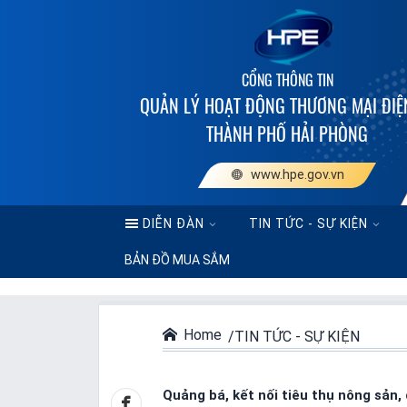
Cổng thông tin quản lý hoạt động thương mại điện tử thàn
FTAs Hải Phòng
Thương mại điện tử Hải Phòng
Logistics Hải Phòng
CỔNG THÔNG TIN
QUẢN LÝ HOẠT ĐỘNG THƯƠNG MẠI ĐIỆ
THÀNH PHỐ HẢI PHÒNG
www.hpe.gov.vn
DIỄN ĐÀN
TIN TỨC - SỰ KIỆN
BẢN ĐỒ MUA SẮM
Home
TIN TỨC - SỰ KIỆN
Quảng bá, kết nối tiêu thụ nông sản,