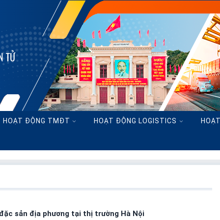
h phố Hải Phòng
N TỬ
HOẠT ĐỘNG TMĐT
HOẠT ĐỘNG LOGISTICS
HOẠT
 đặc sản địa phương tại thị trường Hà Nội