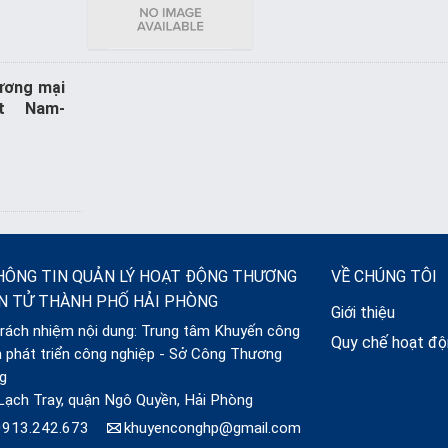
hương mại
ệt Nam-
HÔNG TIN QUẢN LÝ HOẠT ĐỘNG THƯƠNG
VỀ CHÚNG TÔI
ỆN TỬ THÀNH PHỐ HẢI PHÒNG
Giới thiệu
trách nhiệm nội dung: Trung tâm Khuyến công
Quy chế hoạt đ
n phát triển công nghiệp - Sở Công Thương
g
Lạch Tray, quận Ngô Quyền, Hải Phòng
0913.242.673
khuyenconghp@gmail.com